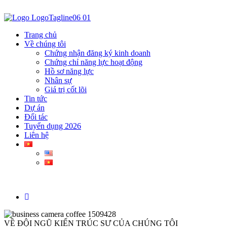
Trang chủ
Về chúng tôi
Chứng nhận đăng ký kinh doanh
Chứng chỉ năng lực hoạt động
Hồ sơ năng lực
Nhân sự
Giá trị cốt lõi
Tin tức
Dự án
Đối tác
Tuyển dụng 2026
Liên hệ
VỀ ĐỘI NGŨ KIẾN TRÚC SƯ CỦA CHÚNG TÔI