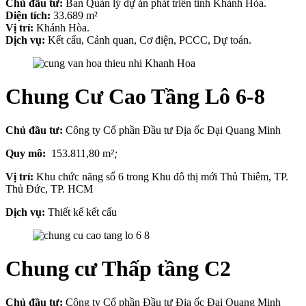
Chủ đầu tư:
Ban Quản lý dự án phát triển tỉnh Khánh Hòa.
Diện tích:
33.689 m²
Vị trí:
Khánh Hòa.
Dịch vụ:
Kết cấu, Cảnh quan, Cơ điện, PCCC, Dự toán.
Chung Cư Cao Tầng Lô 6-8
Chủ đầu tư:
Công ty Cổ phần Đầu tư Địa ốc Đại Quang Minh
Quy mô:
153.811,80 m
²;
Vị trí:
Khu chức năng số 6 trong Khu đô thị mới Thủ Thiêm, TP.
Thủ Đức, TP. HCM
Dịch vụ:
Thiết kế kết cấu
Chung cư Thấp tầng C2
Chủ đầu tư:
Công ty Cổ phần Đầu tư Địa ốc Đại Quang Minh