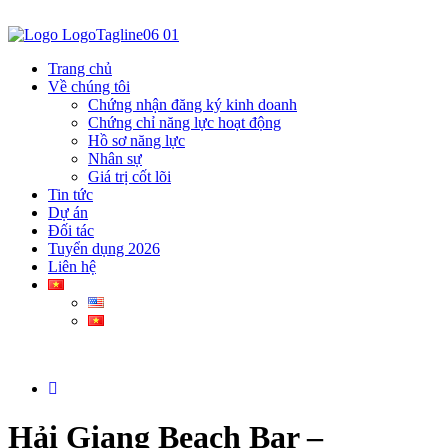
Trang chủ
Về chúng tôi
Chứng nhận đăng ký kinh doanh
Chứng chỉ năng lực hoạt động
Hồ sơ năng lực
Nhân sự
Giá trị cốt lõi
Tin tức
Dự án
Đối tác
Tuyển dụng 2026
Liên hệ
Hải Giang Beach Bar –